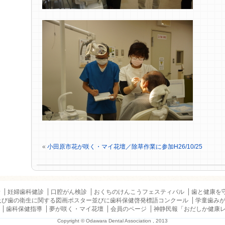
«
小田原市花が咲く・マイ花壇／除草作業に参加H26/10/25
診
妊婦歯科健診
口腔がん検診
おくちのけんこうフェスティバル
歯と健康を
及び歯の衛生に関する図画ポスター並びに歯科保健啓発標語コンクール
学童歯み
歯科保健指導
夢が咲く・マイ花壇
会員のページ
神静民報「おだしか健康
Copyright © Odawara Dental Association , 2013