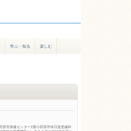
防
学ぶ・知る
楽しむ
小田原市保健センター1階小田原市休日急患歯科