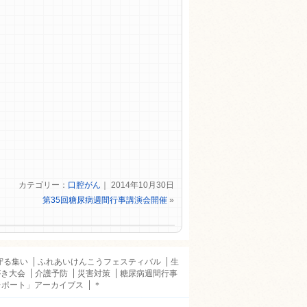
カテゴリー：
口腔がん
｜ 2014年10月30日
第35回糖尿病週間行事講演会開催
»
守る集い
ふれあいけんこうフェスティバル
生
がき大会
介護予防
災害対策
糖尿病週間行事
レポート」アーカイブス
＊