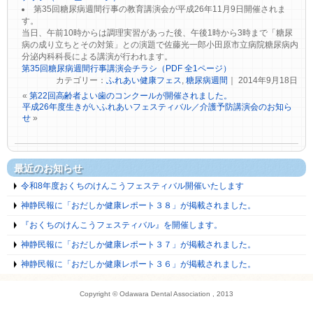
第35回糖尿病週間行事の教育講演会が平成26年11月9日開催されま
す。
当日、午前10時からは調理実習があった後、午後1時から3時まで「糖尿
病の成り立ちとその対策」との演題で佐藤光一郎小田原市立病院糖尿病内
分泌内科科長による講演が行われます。
第35回糖尿病週間行事講演会チラシ（PDF 全1ページ）
カテゴリー：
ふれあい健康フェス
,
糖尿病週間
｜ 2014年9月18日
«
第22回高齢者よい歯のコンクールが開催されました。
平成26年度生きがいふれあいフェスティバル／介護予防講演会のお知ら
せ
»
最近のお知らせ
令和8年度おくちのけんこうフェスティバル開催いたします
神静民報に「おだしか健康レポート３８」が掲載されました。
『おくちのけんこうフェスティバル』を開催します。
神静民報に「おだしか健康レポート３７」が掲載されました。
神静民報に「おだしか健康レポート３６」が掲載されました。
Copyright © Odawara Dental Association , 2013