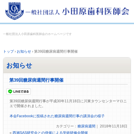
一般社団法人小田原歯科医師会のホームページです
トップ
›
お知らせ
›
第39回糖尿病週間行事開催
お知らせ
第39回糖尿病週間行事開催
第39回糖尿病週間行事が平成30年11月18日に川東タウンセンターマロニ
エで開催されました。
本会Facebookに投稿された糖尿病週間行事の講演会の様子
カテゴリー：
糖尿病週間
｜ 2018年11月18日
«
西湘SAS研究会との併催による学術研修会開催