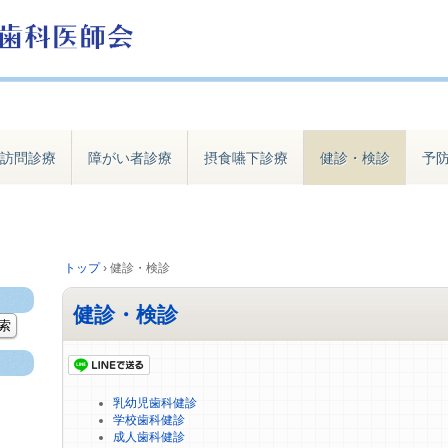
訪問診療
障がい者診療
摂食嚥下診療
健診・検診
予
トップ
›
健診・検診
健診・検診
乳幼児歯科健診
学校歯科健診
成人歯科健診