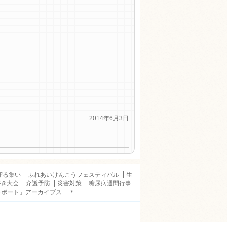
2014年6月3日
守る集い
ふれあいけんこうフェスティバル
生
がき大会
介護予防
災害対策
糖尿病週間行事
レポート」アーカイブス
＊