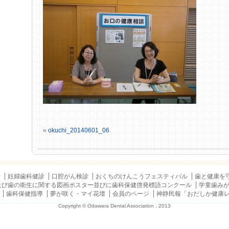
«
okuchi_20140601_06
診
妊婦歯科健診
口腔がん検診
おくちのけんこうフェスティバル
歯と健康を
及び歯の衛生に関する図画ポスター並びに歯科保健啓発標語コンクール
学童歯み
歯科保健指導
夢が咲く・マイ花壇
会員のページ
神静民報「おだしか健康
Copyright © Odawara Dental Association , 2013